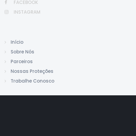
FACEBOOK
INSTAGRAM
Início
Sobre Nós
Parceiros
Nossas Proteções
Trabalhe Conosco
jasa seo
best smm panel