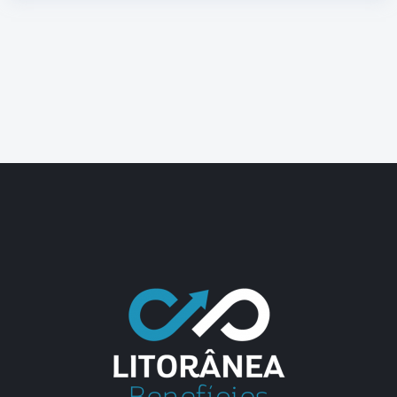
jasa seo
best smm panel