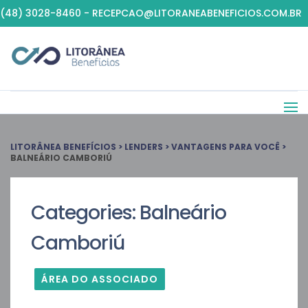
(48) 3028-8460 - RECEPCAO@LITORANEABENEFICIOS.COM.BR
LITORÂNEA BENEFÍCIOS
>
LENDERS
>
VANTAGENS PARA VOCÊ
>
BALNEÁRIO CAMBORIÚ
Categories:
Balneário
Camboriú
ÁREA DO ASSOCIADO