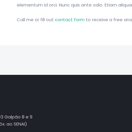
elementum id orci. Nunc quis ante odio. Etiam aliqu
Call me or fill out
contact form
to receive a free anal
03 Galpão 8 e 9
róx. ao SENAI)