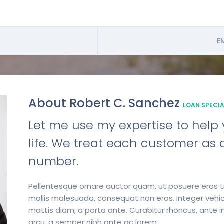
E
About Robert C. Sanchez
LOAN SPECIA
Let me use my expertise to help y
life. We treat each customer as a
number.
Pellentesque ornare auctor quam, ut posuere eros tr
mollis malesuada, consequat non eros. Integer vehic
mattis diam, a porta ante. Curabitur rhoncus, ante in
arcu, a semper nibh ante ac lorem.