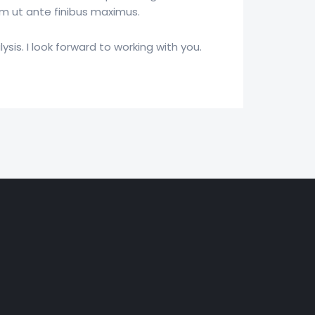
am ut ante finibus maximus.
ysis. I look forward to working with you.