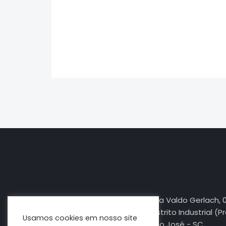
jasa seo
best smm panel
Rua Valdo Gerlach, 
Distrito Industrial (P
Usamos cookies em nosso site
São José - SC