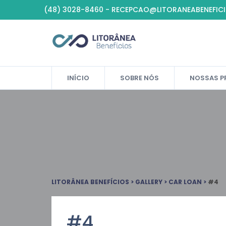
(48) 3028-8460 - RECEPCAO@LITORANEABENEFIC
INÍCIO
SOBRE NÓS
NOSSAS P
LITORÂNEA BENEFÍCIOS
>
GALLERY
>
CAR LOAN
>
#4
#4